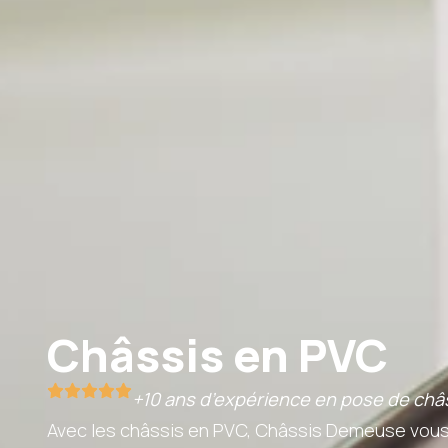
Châssis en PVC
+10 ans d’expérience en pose de châ
Avec les châssis en PVC, Châssis Demeuse vous a