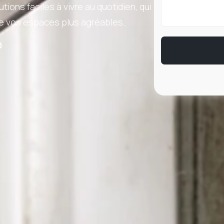
ions faciles à vivre au quotidien, qui
re vos espaces plus agréables.
0