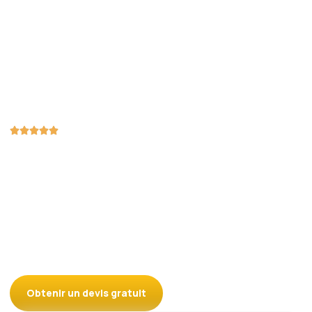
Châssis sur mesure Liège
+10 ans d’expérience en pose de châssis
Nous concevons des châssis parfaitement adaptés à
votre habitation. À Liège et dans les environs, chaque
réalisation est pensée sur mesure pour
s’intégrer
naturellement à votre maison
et améliorer votre
confort au quotidien.
0495 57 54 00
Obtenir un devis gratuit