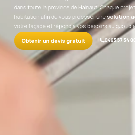
dans toute la province de Hainaut. Chaque projet
habitation afin de vous proposer une
solution 
votre façade et répond à vos besoins au quotidi
Obtenir un devis gratuit
0495 57 54 0