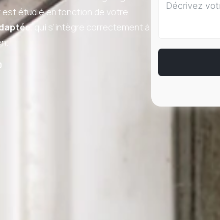
 est étudié en fonction de votre
adaptée
, qui s’intègre correctement à
en.
0